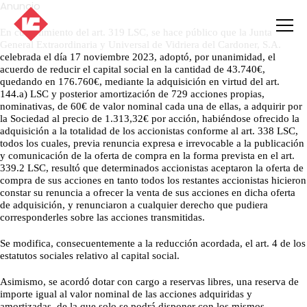
Anuncio
En cumplimiento del art. 319 LSC, se hace público que la Junta
General Extraordinaria y Universal de Vidriera del Cardoner, S.A.
celebrada el día 17 noviembre 2023, adoptó, por unanimidad, el
acuerdo de reducir el capital social en la cantidad de 43.740€,
quedando en 176.760€, mediante la adquisición en virtud del art.
144.a) LSC y posterior amortización de 729 acciones propias,
nominativas, de 60€ de valor nominal cada una de ellas, a adquirir por
la Sociedad al precio de 1.313,32€ por acción, habiéndose ofrecido la
adquisición a la totalidad de los accionistas conforme al art. 338 LSC,
todos los cuales, previa renuncia expresa e irrevocable a la publicación
y comunicación de la oferta de compra en la forma prevista en el art.
339.2 LSC, resultó que determinados accionistas aceptaron la oferta de
compra de sus acciones en tanto todos los restantes accionistas hicieron
constar su renuncia a ofrecer la venta de sus acciones en dicha oferta
de adquisición, y renunciaron a cualquier derecho que pudiera
corresponderles sobre las acciones transmitidas.
Se modifica, consecuentemente a la reducción acordada, el art. 4 de los
estatutos sociales relativo al capital social.
Asimismo, se acordó dotar con cargo a reservas libres, una reserva de
importe igual al valor nominal de las acciones adquiridas y
amortizadas, de la que solo se podrá disponer con los mismos